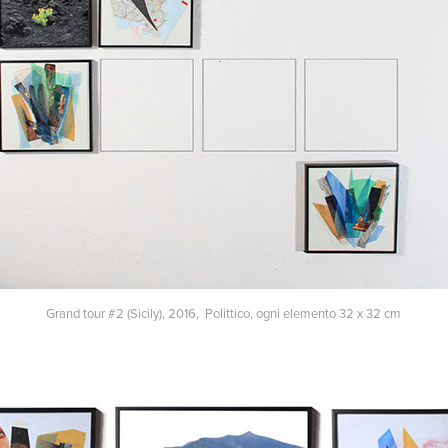
Grand tour #2 (Sicily), 2016, Polittico, ogni elemento 32 x 32 cm