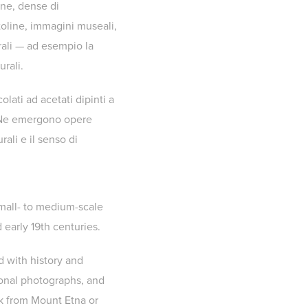
iane, dense di
rtoline, immagini museali,
erali — ad esempio la
urali.
olati ad acetati dipinti a
. Ne emergono opere
ali e il senso di
small- to medium-scale
 early 19th centuries.
d with history and
sonal photographs, and
ck from Mount Etna or