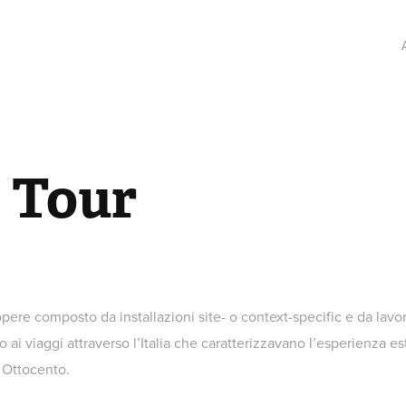
 Tour
pere composto da installazioni site- o context-specific e da lavori
 ai viaggi attraverso l’Italia che caratterizzavano l’esperienza es
 Ottocento.