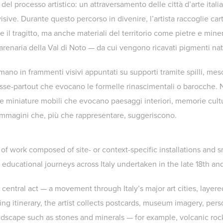
o del processo artistico: un attraversamento delle città d’arte ital
 visive. Durante questo percorso in divenire, l’artista raccoglie ca
e il tragitto, ma anche materiali del territorio come pietre e min
l’arenaria della Val di Noto — da cui vengono ricavati pigmenti nat
rmano in frammenti visivi appuntati su supporti tramite spilli, mesc
passe-partout che evocano le formelle rinascimentali o barocche
miniature mobili che evocano paesaggi interiori, memorie cultur
 Immagini che, più che rappresentare, suggeriscono.
 of work composed of site- or context-specific installations and 
 educational journeys across Italy undertaken in the late 18th and
central act — a movement through Italy’s major art cities, layere
ng itinerary, the artist collects postcards, museum imagery, per
andscape such as stones and minerals — for example, volcanic ro