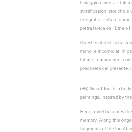
Il viaggio diventa il fulcr
stratificazioni storiche e
fotografie scattate durant
pietra lavica dell’Etna o 
Questi materiali si trasfo
mano, e incorniciati in 
intime, temporanee, come 
precarietà del presente.
(EN) Grand Tour is a body
paintings, inspired by the
Here, travel becomes the 
memory. Along this ongoi
fragments of the local l