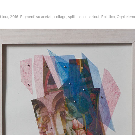
tour, 2016. Pigmenti su acetati, collage, spilli, passepartout, Polittico, Ogni elem