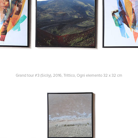
Grand tour #3 (Sicily), 2016, Trittico, Ogni elemento 32 x 32 cm