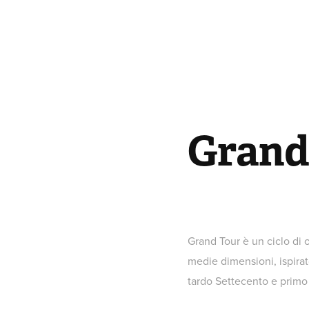
Grand
Grand Tour è un ciclo di o
medie dimensioni, ispirato
tardo Settecento e primo